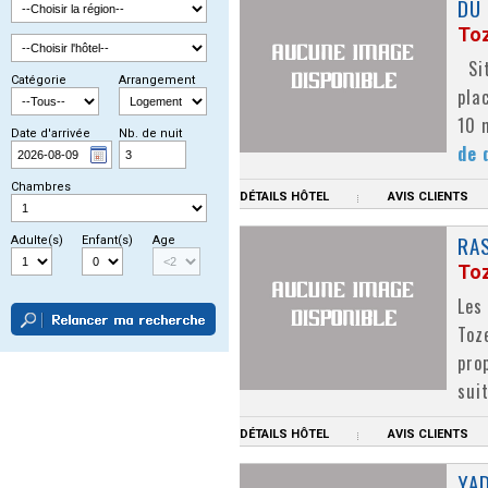
DU 
To
Sit
Catégorie
Arrangement
pla
10 
Date d'arrivée
Nb. de nuit
de 
Chambres
DÉTAILS HÔTEL
AVIS CLIENTS
RAS
Adulte(s)
Enfant(s)
Age
To
Les
Toz
pro
sui
DÉTAILS HÔTEL
AVIS CLIENTS
YAD