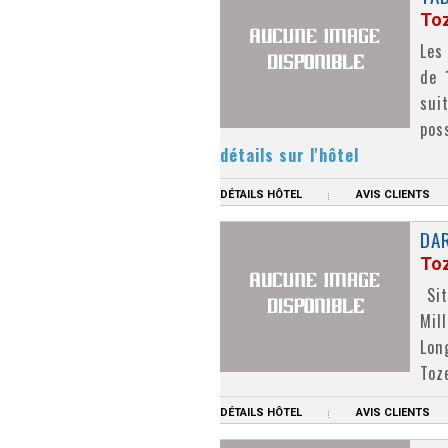
To
Les
de 
sui
pos
détails sur l'hôtel
DÉTAILS HÔTEL
AVIS CLIENTS
DA
To
Sit
Mil
Lon
Toz
DÉTAILS HÔTEL
AVIS CLIENTS