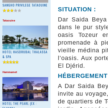
SANGHO PRIVILEGE TATAOUINE
SITUATION :
Dar Saida Beya 
Tataouine
dans le pur style
oasis Tozeur e
promenade à pie
vieille médina p
HOTEL HASDRUBAL THALASSA
& SPA
l’oasis. Aux port
El Djérid.
Hammamet
HÉBERGEMENT 
A Dar Saida Bey
invite au voyage
de quartiers de T
HOTEL THE PEARL (EX :