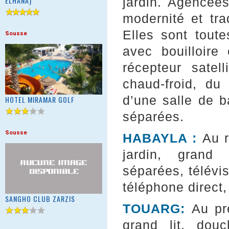
ELHANA)
jardin. Agencées
modernité et tra
Elles sont tout
Sousse
avec bouilloire
récepteur satell
chaud-froid, du 
d’une salle de b
HOTEL MIRAMAR GOLF
séparées.
Sousse
HABAYLA :
Au r
jardin, grand 
séparées, télévisi
téléphone direct, 
SANGHO CLUB ZARZIS
TOUARG:
Au pr
grand lit, douc